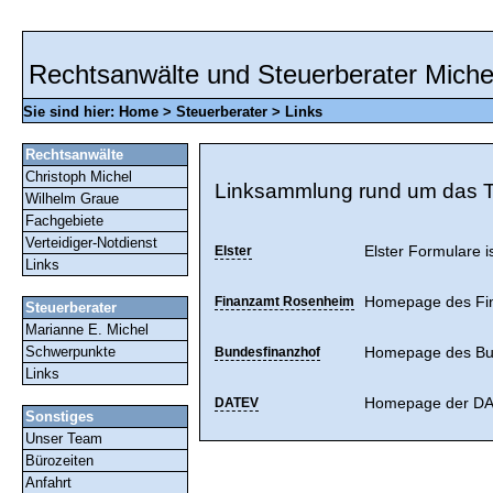
Rechtsanwälte und Steuerberater Miche
Sie sind hier:
Home
> Steuerberater >
Links
Rechtsanwälte
Christoph Michel
Linksammlung rund um das 
Wilhelm Graue
Fachgebiete
Verteidiger-Notdienst
Elster
Elster Formulare 
Links
Finanzamt Rosenheim
Homepage des Fi
Steuerberater
Marianne E. Michel
Schwerpunkte
Bundesfinanzhof
Homepage des Bun
Links
DATEV
Homepage der DA
Sonstiges
Unser Team
Bürozeiten
Anfahrt